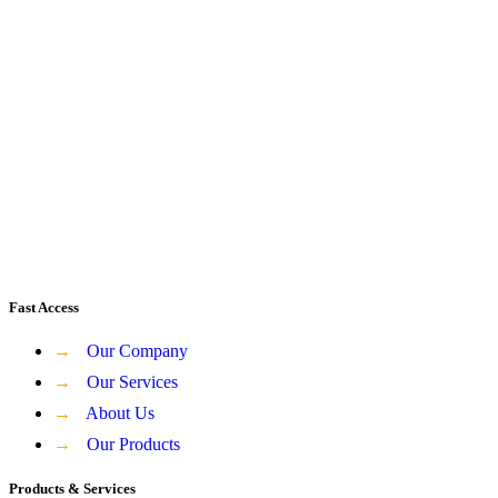
Fast Access
→
Our Company
→
Our Services
→
About Us
→
Our Products
Products & Services