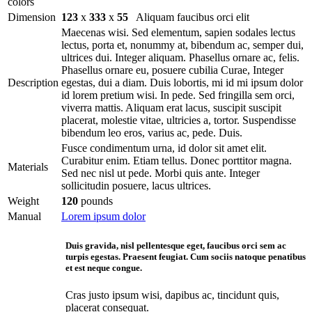
colors
Dimension
123
x
333
x
55
Aliquam faucibus orci elit
Maecenas wisi. Sed elementum, sapien sodales lectus
lectus, porta et, nonummy at, bibendum ac, semper dui,
ultrices dui. Integer aliquam. Phasellus ornare ac, felis.
Phasellus ornare eu, posuere cubilia Curae, Integer
Description
egestas, dui a diam. Duis lobortis, mi id mi ipsum dolor
id lorem pretium wisi. In pede. Sed fringilla sem orci,
viverra mattis. Aliquam erat lacus, suscipit suscipit
placerat, molestie vitae, ultricies a, tortor. Suspendisse
bibendum leo eros, varius ac, pede. Duis.
Fusce condimentum urna, id dolor sit amet elit.
Curabitur enim. Etiam tellus. Donec porttitor magna.
Materials
Sed nec nisl ut pede. Morbi quis ante. Integer
sollicitudin posuere, lacus ultrices.
Weight
120
pounds
Manual
Lorem ipsum dolor
Duis gravida, nisl pellentesque eget, faucibus orci sem ac
turpis egestas. Praesent feugiat. Cum sociis natoque penatibus
et est neque congue.
Cras justo ipsum wisi, dapibus ac, tincidunt quis,
placerat consequat.