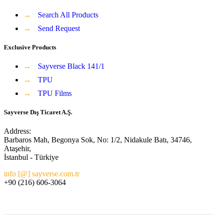
→
Search All Products
→
Send Request
Exclusive Products
→
Sayverse Black 141/1
→
TPU
→
TPU Films
Sayverse Dış Ticaret A.Ş.
Address:
Barbaros Mah, Begonya Sok, No: 1/2, Nidakule Batı, 34746,
Ataşehir,
İstanbul - Türkiye
info [@] sayverse.com.tr
+90 (216) 606-3064